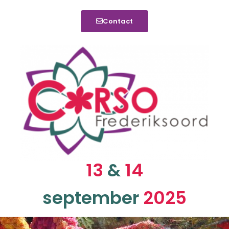
Contact
13
&
14
september
2025