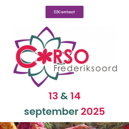
Contact
13
&
14
september
2025