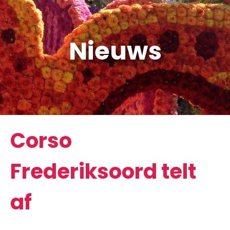
Nieuws
Corso
Frederiksoord telt
af